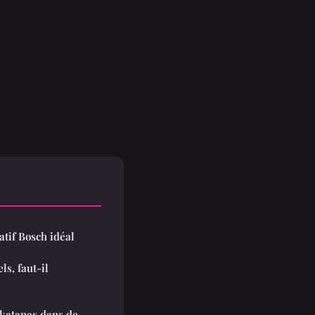
atif Bosch idéal
ls, faut-il
 katanas dans de