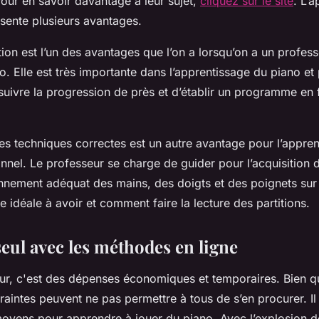
Pour en savoir davantage à leur sujet,
cliquez sur le site
. L’
sente plusieurs avantages.
tion est l’un des avantages que l’on a lorsqu’on a un profes
o. Elle est très importante dans l’apprentissage du piano et
suivre la progression de près et d’établir un programme en 
es techniques correctes est un autre avantage pour l’appre
nnel. Le professeur se charge de guider pour l’acquisition 
nement adéquat des mains, des doigts et des poignets sur le
 idéale à avoir et comment faire la lecture des partitions.
eul avec les méthodes en ligne
ur, c'est des dépenses économiques et temporaires. Bien qu
raintes peuvent ne pas permettre à tous de s’en procurer. Il
moyens pour apprendre à jouer du piano. Avec l’explosion 