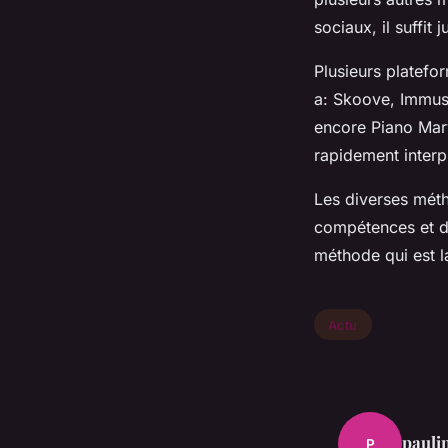
sociaux, il suffit
Plusieurs platefo
a: Skoove, Immus
encore Piano Marv
rapidement inter
Les diverses mét
compétences et d’a
méthode qui est l
Actu
pauli
P