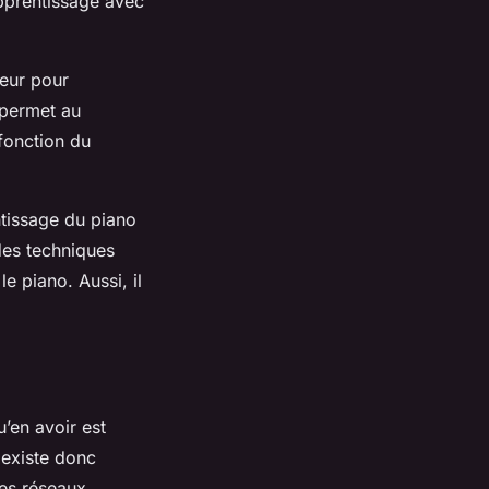
apprentissage avec
seur pour
 permet au
fonction du
ntissage du piano
des techniques
 piano. Aussi, il
’en avoir est
 existe donc
des réseaux