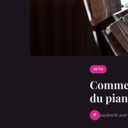
ACTU
Commen
du pian
P
pauline
18 aoû