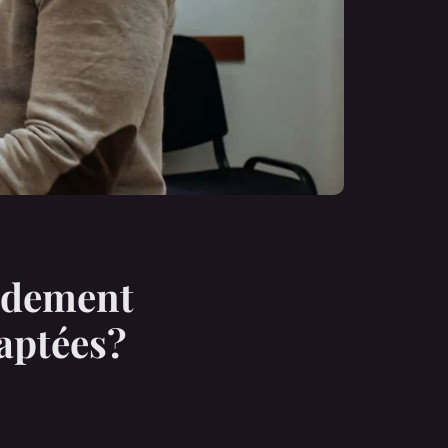
idement
daptées?