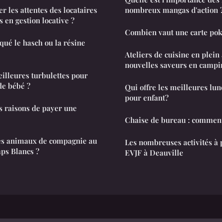
 les attentes des locataires
nombreux mangas d'action 
s en gestion locative ?
Combien vaut une carte pok
ué le hasch ou la résine
Ateliers de cuisine en plein
nouvelles saveurs en campi
eilleures turbulettes pour
de bébé ?
Qui offre les meilleures lun
pour enfant?
es raisons de payer une
Chaise de bureau : comment
es animaux de compagnie au
Les nombreuses activités à p
ps Blancs ?
EVJF à Deauville