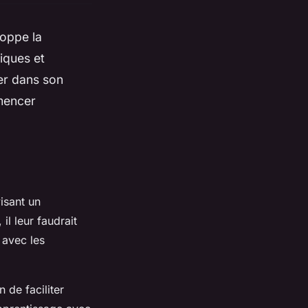
loppe la
tiques et
er dans son
mmencer
isant un
l leur faudrait
 avec les
n de faciliter