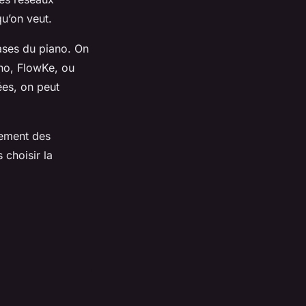
qu’on veut.
bases du piano. On
no, FlowKe, ou
ées, on peut
dement des
 choisir la