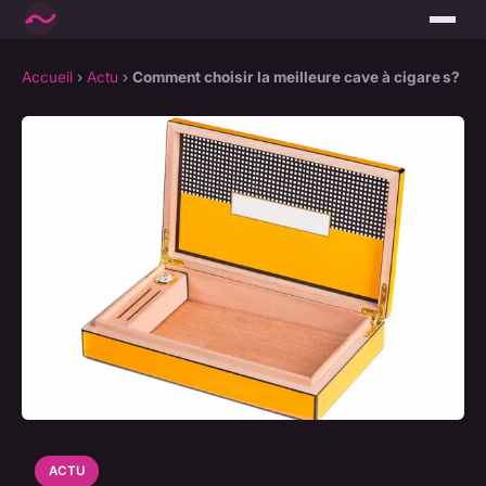
Accueil
›
Actu
›
Comment choisir la meilleure cave à cigare s?
ACTU