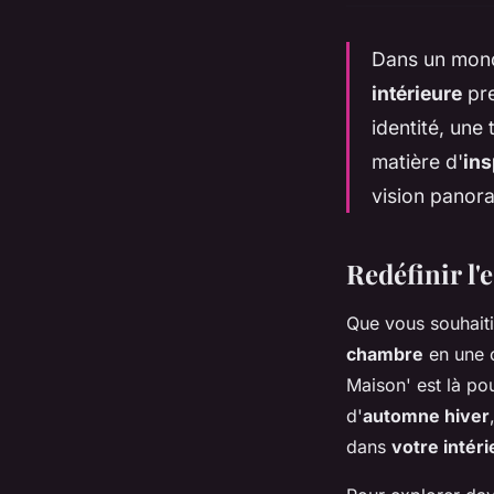
Dans un mond
intérieure
pre
identité, une
matière d'
ins
vision panor
Redéfinir l'
Que vous souhaiti
chambre
en une o
Maison' est là po
d'
automne hiver
dans
votre intéri