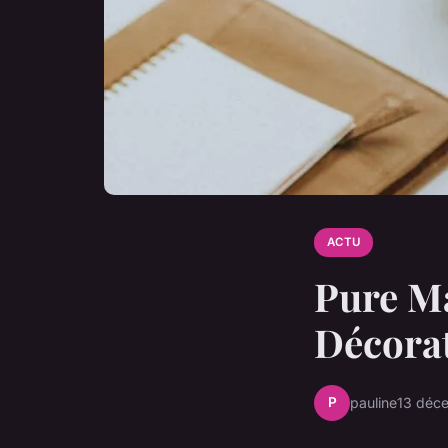
ACTU
Pure Ma
Décorat
P
pauline
13 déc