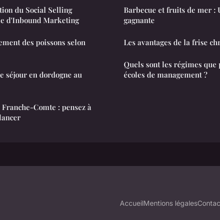
ion du Social Selling
Barbecue et fruits de mer :
gie d'Inbound Marketing
gagnante
ement des poissons selon
Les avantages de la frise c
Quels sont les régimes que 
tre séjour en dordogne au
écoles de management ?
Franche-Comte : pensez à
 lancer
Accueil
Mentions légales
Contac