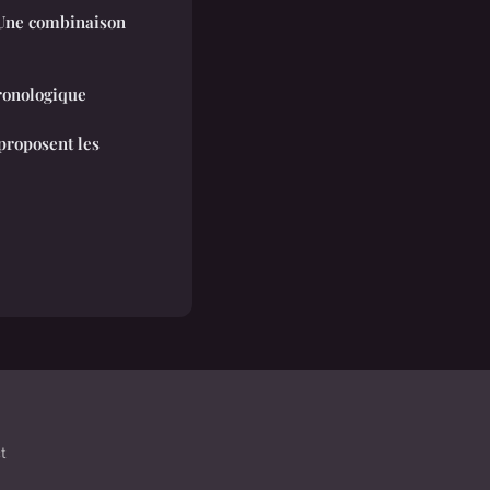
 Une combinaison
hronologique
proposent les
t