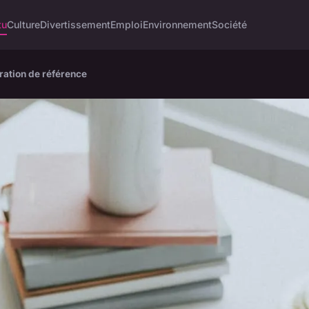
tu
Culture
Divertissement
Emploi
Environnement
Société
ration de référence