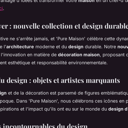
antage d'idées et transformer votre
maison
en un chef-d'
ci
.
ver : nouvelle collection et design durabl
ive ne s'arrête jamais, et 'Pure Maison' célèbre cette dyn
e l'
architecture
moderne et du
design
durable. Notre
nouv
 à l'innovation en matière de
décoration maison
, proposant 
ient esthétique et responsabilité environnementale.
u design : objets et artistes marquants
ign
et de la décoration est parsemé de figures emblématiqu
poque. Dans 'Pure Maison', nous célébrons ces icônes en p
nspirations et l'impact qu'ils ont eu sur le monde du
design d
s incontournables du design