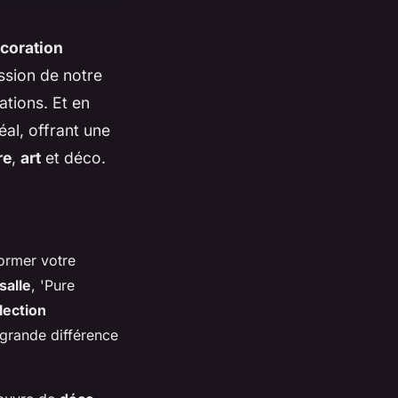
coration
ssion de notre
ations. Et en
al, offrant une
re
,
art
et déco.
ormer votre
salle
, 'Pure
lection
 grande différence