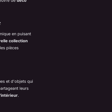
œuvre de
déco
e
amique en puisant
elle collection
des pièces
es et d'objets qui
artageant leurs
'intérieur
.