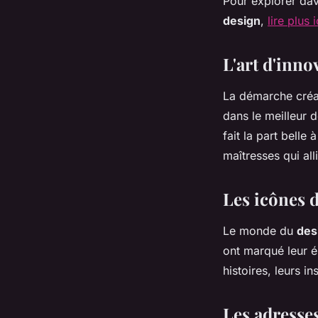
Pour explorer dav
design
,
lire plus i
L'art d'inno
La démarche créat
dans le meilleur d
fait la part belle
maîtresses qui all
Les icônes d
Le monde du
des
ont marqué leur é
histoires, leurs i
Les adresse