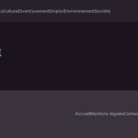
tu
Culture
Divertissement
Emploi
Environnement
Société
t
Accueil
Mentions légales
Contac