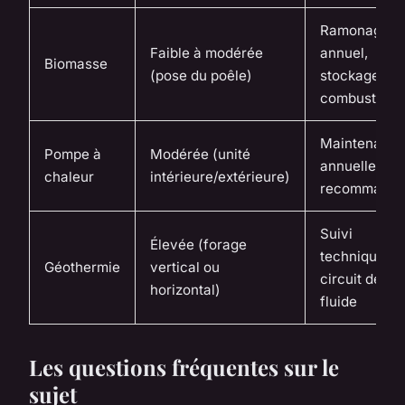
Ramonage bi
Faible à modérée
annuel,
Biomasse
(pose du poêle)
stockage du
combustible
Maintenanc
Pompe à
Modérée (unité
annuelle
chaleur
intérieure/extérieure)
recommand
Suivi
Élevée (forage
technique du
Géothermie
vertical ou
circuit de
horizontal)
fluide
Les questions fréquentes sur le
sujet