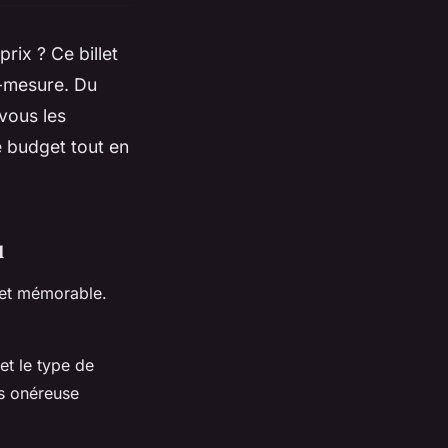
rix ? Ce billet
r-mesure. Du
 vous les
e budget tout en
u
 et mémorable.
et le type de
ns onéreuse