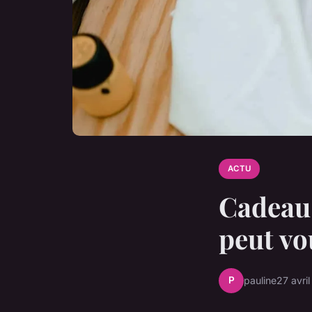
ACTU
Cadeau 
peut vo
P
pauline
27 avri