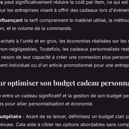
os
peut significativement réduire le coût par item, ce qui est
our les entreprises visant à offrir des cadeaux lors d'événe
nfluençant
le tarif comprennent le matériel utilisé, la méth
on, et le volume de la commande.
achats à l'unité et en gros, les économies réalisées sur l
non-négligeables. Toutefois, les cadeaux personnalisés res
 raison de leur capacité à créer une connexion plus personne
sent individuel ou d'un article promotionnel pour une entrep
ur optimiser son budget cadeau personna
e entre un cadeau significatif et la gestion de son budget peu
es pour allier personnalisation et économie.
budgétaire
: Avant de se lancer, définissez un budget clair p
vues. Cela aide à cibler les options abordables sans comp