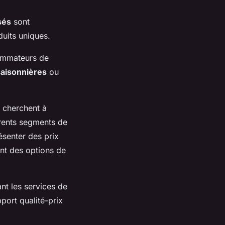
sés
sont
uits uniques.
ommateurs de
aisonnières
ou
 cherchent à
érents segments de
ésenter des prix
nt des options de
ant les services de
port qualité-prix