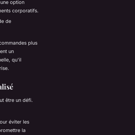
 une option
ments corporatifs.
ode de
es commandes plus
tent un
lle, qu'il
rise.
lisé
t être un défi.
our éviter les
romettre la