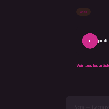
Actu
pauli
P
Voir tous les artic
Actu — Lectur