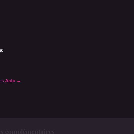
ne
les Actu →
es complémentaires