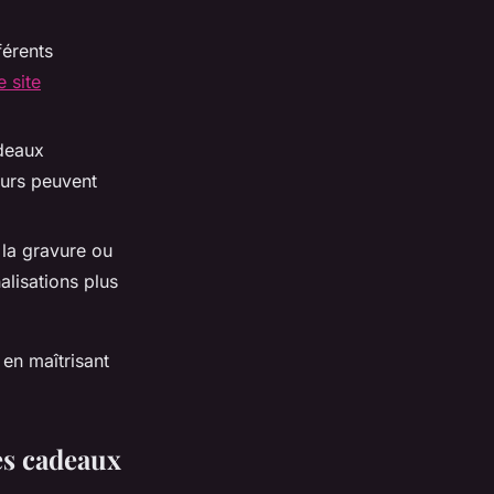
férents
e site
deaux
ours peuvent
la gravure ou
lisations plus
en maîtrisant
es cadeaux