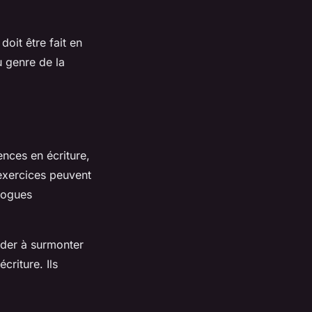
doit être fait en
u genre de la
ences en écriture,
s exercices peuvent
alogues
aider à surmonter
criture. Ils