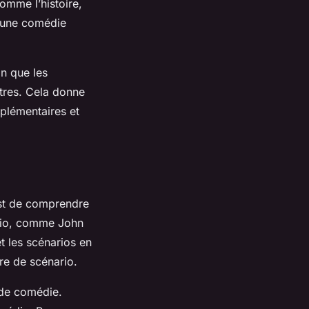
omme l’histoire,
r une comédie
in que les
utres. Cela donne
pplémentaires et
est de comprendre
ario, comme John
t les scénarios en
ure de scénario.
o de comédie.