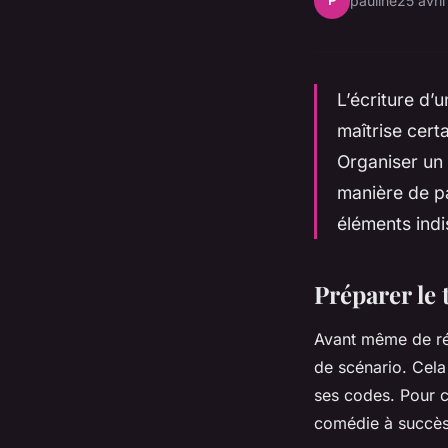
P
pauline
25 avri
L’écriture d’
maîtrise cert
Organiser un 
manière de p
éléments indi
Préparer le 
Avant même de rédi
de scénario. Cel
ses codes. Pour 
comédie à succès,