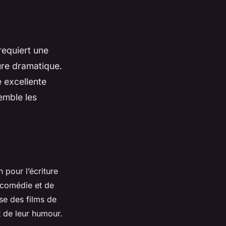
requiert une
ture dramatique.
e excellente
emble les
 pour l’écriture
 comédie et de
se des films de
t de leur humour.