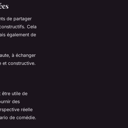
ées
ants de partager
constructifs. Cela
ais également de
 haute, à échanger
 et constructive.
 être utile de
ournir des
spective réelle
énario de comédie.