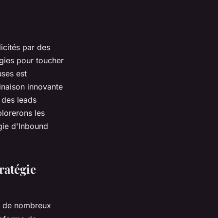
cités par des
égies pour toucher
uses est
binaison innovante
 des leads
plorerons les
égie d'Inbound
ratégie
te de nombreux