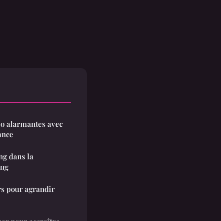
o alarmantes avec
ance
ing dans la
ing
rs pour agrandir