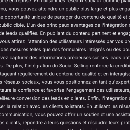
tre entreprise. En utilisant les réseaux sociaux comme pla
enu, vous pouvez atteindre un public plus large et plus eng
ne opportunité unique de partager du contenu de qualité et 
 public cible. L'un des principaux avantages de l'intégration 
de leads qualifiés. En publiant du contenu pertinent et enga
ous attirez l'attention des utilisateurs intéressés par vos p
 des mesures telles que des formulaires intégrés ou des bo
uvez capturer des informations précieuses sur ces leads pote
ts. De plus, l'intégration du Social Selling renforce la crédibi
rtageant régulièrement du contenu de qualité et en interagis
les réseaux sociaux, vous vous positionnez en tant qu'expert
taure la confiance et favorise l'engagement des utilisateurs
lleure conversion des leads en clients. Enfin, l'intégration 
r la relation avec les clients existants. En utilisant les rés
ommunication, vous pouvez offrir un soutien et une assist
os clients, répondre à leurs questions et résoudre leurs pr