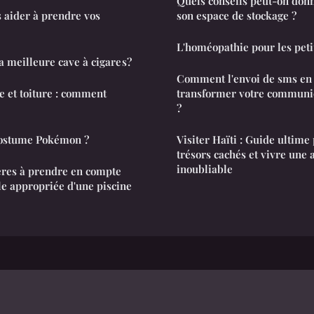
Quels conseils peut-on donn
s aider à prendre vos
son espace de stockage ?
L'homéopathie pour les petit
 meilleure cave à cigare s?
Comment l'envoi de sms en
e et toiture : comment
transformer votre communic
?
costume Pokémon ?
Visiter Haïti : Guide ultime
trésors cachés et vivre une 
inoubliable
tères à prendre en compte
lle appropriée d'une piscine