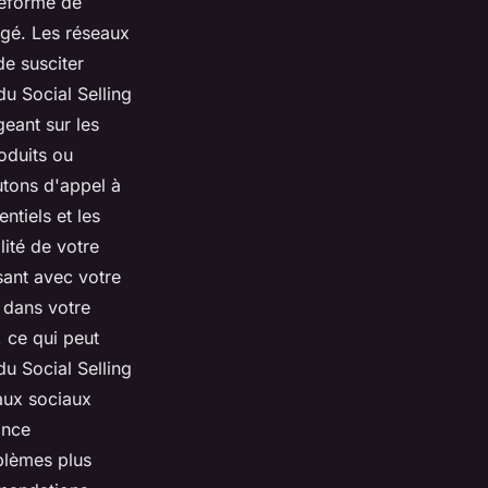
teforme de
agé. Les réseaux
de susciter
du Social Selling
geant sur les
roduits ou
utons d'appel à
ntiels et les
lité de votre
sant avec votre
 dans votre
, ce qui peut
du Social Selling
eaux sociaux
ance
oblèmes plus