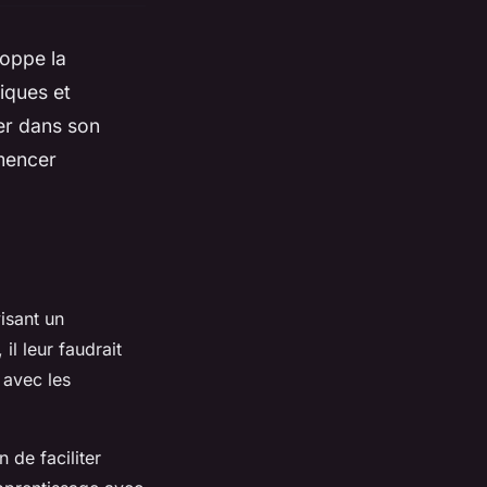
loppe la
tiques et
er dans son
mmencer
isant un
l leur faudrait
 avec les
n de faciliter