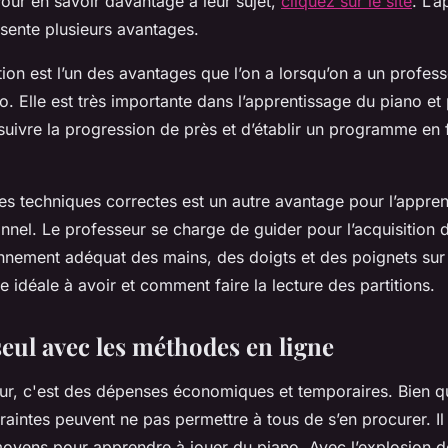
Pour en savoir davantage à leur sujet,
cliquez sur le site
. L’
sente plusieurs avantages.
tion est l’un des avantages que l’on a lorsqu’on a un profes
o. Elle est très importante dans l’apprentissage du piano et
suivre la progression de près et d’établir un programme en 
es techniques correctes est un autre avantage pour l’appre
nnel. Le professeur se charge de guider pour l’acquisition 
nement adéquat des mains, des doigts et des poignets sur le
 idéale à avoir et comment faire la lecture des partitions.
eul avec les méthodes en ligne
ur, c'est des dépenses économiques et temporaires. Bien qu
raintes peuvent ne pas permettre à tous de s’en procurer. Il
moyens pour apprendre à jouer du piano. Avec l’explosion 