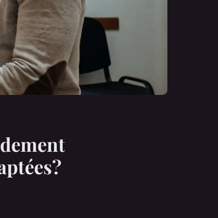
idement
daptées?