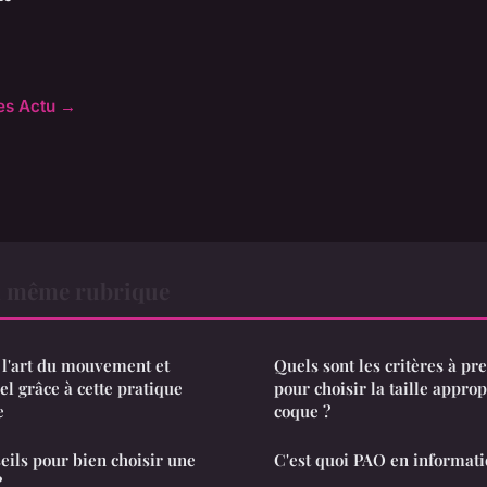
les Actu →
a même rubrique
r l'art du mouvement et
Quels sont les critères à p
el grâce à cette pratique
pour choisir la taille appro
e
coque ?
eils pour bien choisir une
C'est quoi PAO en informati
?