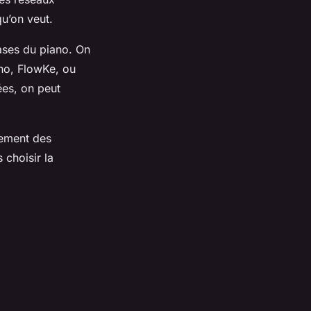
qu’on veut.
bases du piano. On
no, FlowKe, ou
ées, on peut
dement des
 choisir la