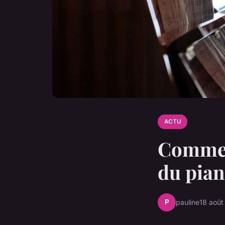
ACTU
Commen
du pian
P
pauline
18 aoû