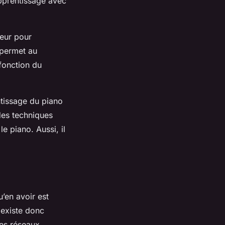
apprentissage avec
seur pour
 permet au
fonction du
ntissage du piano
des techniques
 piano. Aussi, il
’en avoir est
 existe donc
des réseaux