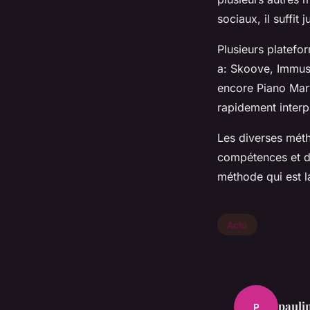
sociaux, il suffit
Plusieurs platefo
a: Skoove, Immus
encore Piano Marv
rapidement inter
Les diverses mét
compétences et d’a
méthode qui est l
Actu
pauli
P