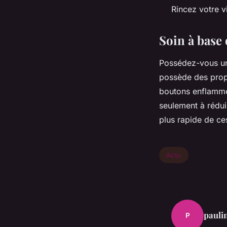
Rincez votre v
Soin à base 
Possédez-vous un 
possède des propri
boutons enflammés
seulement à réduir
plus rapide de ce
Actu
pauli
P