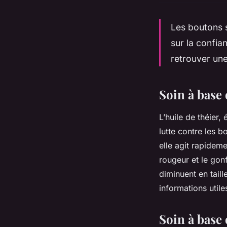
Les boutons s
sur la confia
retrouver une
Soin à base 
L’huile de théier,
lutte contre les b
elle agit rapidem
rougeur et le go
diminuent en tail
informations utile
Soin à base 