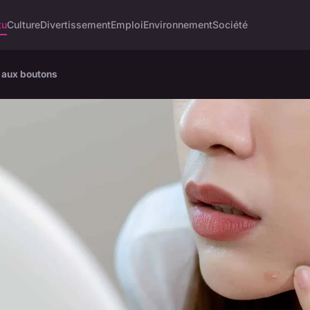
tu
Culture
Divertissement
Emploi
Environnement
Société
u aux boutons