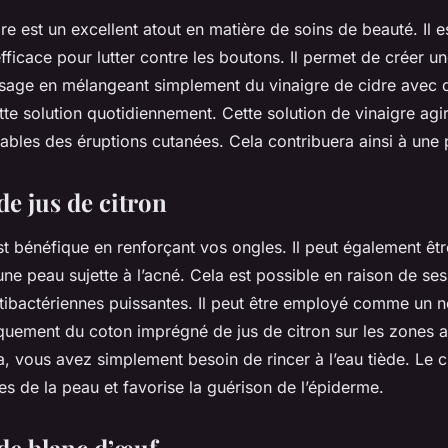
re est un excellent atout en matière de soins de beauté. Il e
fficace pour lutter contre les boutons. Il permet de créer u
isage en mélangeant simplement du vinaigre de cidre avec d
tte solution quotidiennement. Cette solution de vinaigre agir
ables des éruptions cutanées. Cela contribuera ainsi à une p
de jus de citron
st bénéfique en renforçant vos ongles. Il peut également être
ne peau sujette à l’acné. Cela est possible en raison de ses
ntibactériennes puissantes. Il peut être employé comme un n
quement du coton imprégné de jus de citron sur les zones a
a, vous avez simplement besoin de rincer à l’eau tiède. Le ci
es de la peau et favorise la guérison de l’épiderme.
 de blanc d’œuf