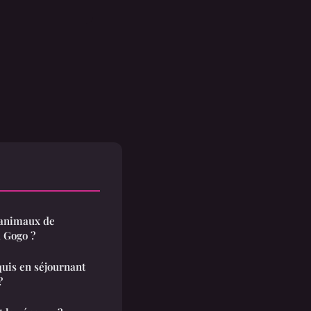
 animaux de
 Gogo ?
quis en séjournant
?