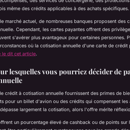
écompenses, des
services
de conciergerie, des protections
fois même des crédits applicables à des
achats
spécifiques.
ur le marché actuel, de nombreuses
banques
proposent des
c
nnuelle
. Cependant, les cartes payantes offrent des privilège
uvent s'avérer plus avantageux pour certaines personnes. Par
circonstances où la
cotisation annuelle
d'une carte de crédit 
e dit cet article
.
ur lesquelles vous pourriez décider de p
nnuelle
de crédit
à
cotisation annuelle
fournissent des primes de bie
nts pour un billet d'avion ou des crédits qui compensent les
 dépasse largement la cotisation, alors l'offre mérite réflexi
offrent un pourcentage élevé de
cashback
ou de points sur 