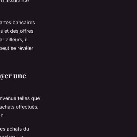
 d'
assurance
artes bancaires
s et des offres
 ailleurs, il
peut se révéler
ayer une
nvenue telles que
achats
effectués.
on.
les
achats
du