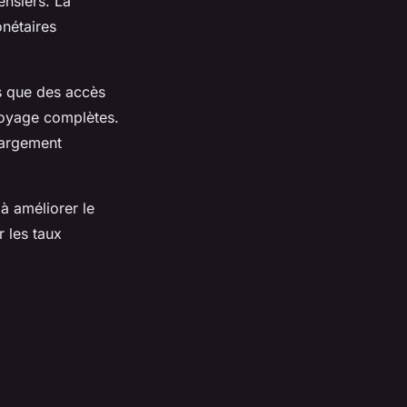
ensiers. La
nétaires
ls que des accès
voyage complètes.
largement
 à améliorer le
r les taux