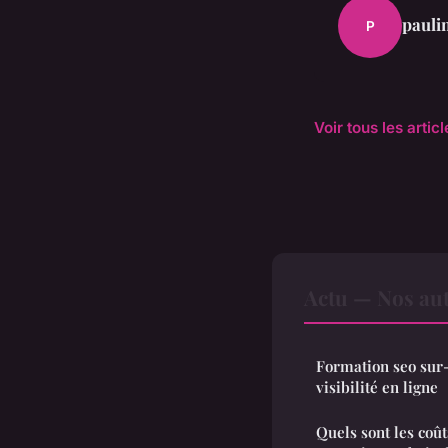
pauli
P
Voir tous les artic
Actu — Nos aut
Formation seo sur-
visibilité en ligne
Quels sont les coû