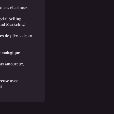
nces et astuces
cial Selling
ound Marketing
pes de pièces de 20
hronologique
ents amoureux,
reuse avec
rs