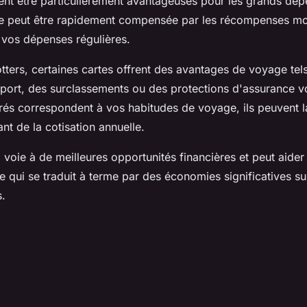
ent être particulièrement avantageuses pour les grands dép
e
peut être rapidement compensée par les
récompenses
mo
 vos dépenses régulières.
otters, certaines cartes offrent des avantages de voyage te
oport, des surclassements ou des protections d'assurance 
tirés correspondent à vos habitudes de voyage, ils peuvent 
ant de la
cotisation annuelle
.
a voie à de meilleures opportunités financières et peut aider
e qui se traduit à terme par des économies significatives su
s.