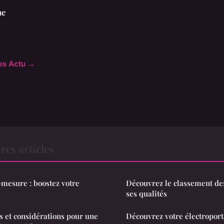
ne
les Actu →
res articles
mesure : boostez votre
Découvrez le classement de
ses qualités
ts et considérations pour une
Découvrez votre électroport