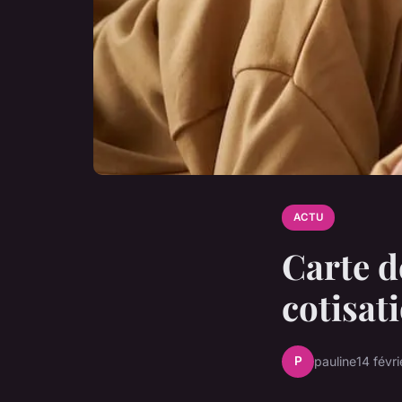
ACTU
Carte d
cotisat
P
pauline
14 févr