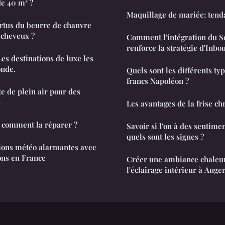
de 40 m² ?
Maquillage de mariée: tenda
ertus du beurre de chanvre
 cheveux ?
Comment l'intégration du So
renforce la stratégie d'Inb
Les destinations de luxe les
onde.
Quels sont les différents ty
francs Napoléon ?
te de plein air pour des
s
Les avantages de la frise c
 comment la réparer ?
Savoir si l'on à des sentim
quels sont les signes ?
ions météo alarmantes avec
ons en France
Créer une ambiance chaleu
l'éclairage intérieur à Ange