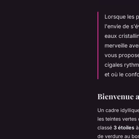
Lorsque les p
l'envie de s'é
eaux cristalli
merveille ave
vous propose
cigales rythm
et où le conf
Bienvenue au
Un cadre idylliqu
les teintes verte
classé
3 étoiles
à
de verdure au bor