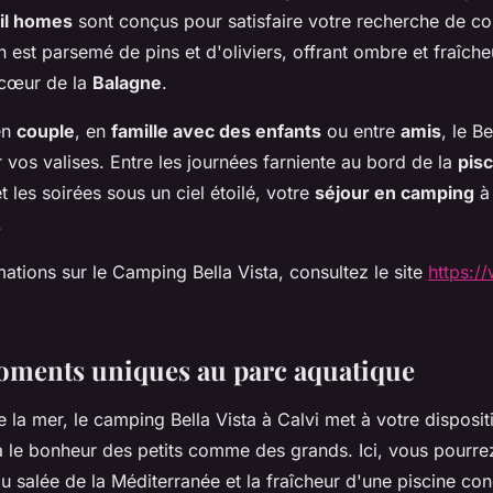
il homes
sont conçus pour satisfaire votre recherche de co
in est parsemé de pins et d'oliviers, offrant ombre et fraîch
 cœur de la
Balagne
.
en
couple
, en
famille avec des enfants
ou entre
amis
, le Be
 vos valises. Entre les journées farniente au bord de la
pisc
et les soirées sous un ciel étoilé, votre
séjour en camping
à 
.
mations sur le Camping Bella Vista, consultez le site
https:
oments uniques au parc aquatique
 la mer, le camping Bella Vista à Calvi met à votre disposi
a le bonheur des petits comme des grands. Ici, vous pourrez
eau salée de la Méditerranée et la fraîcheur d'une piscine co