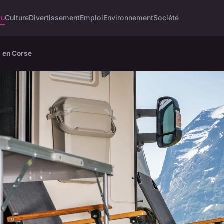
tu
Culture
Divertissement
Emploi
Environnement
Société
g en Corse