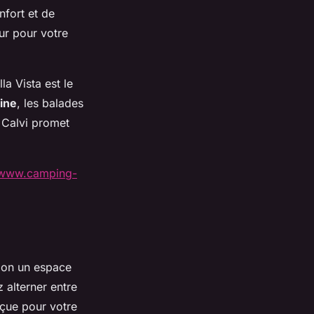
nfort et de
eur pour votre
lla Vista est le
ine
, les balades
Calvi promet
//www.camping-
tion un espace
 alterner entre
nçue pour votre