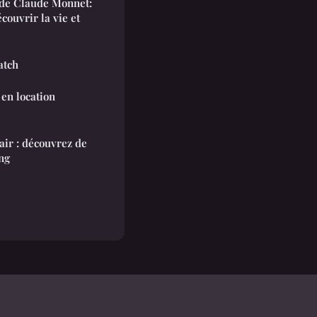
 de Claude Monnet:
ouvrir la vie et
atch
en location
 air : découvrez de
ng