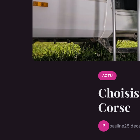
ACTU
Choisis
Corse
P
pauline
25 déc