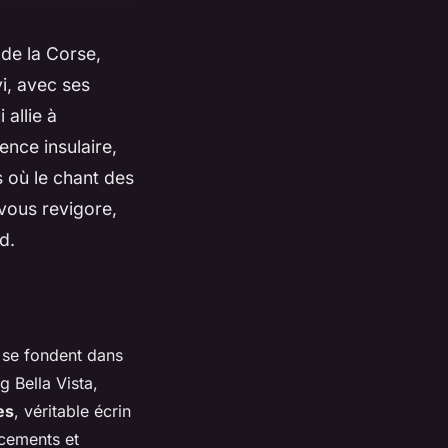
 de la Corse,
vi, avec ses
 allie à
ence insulaire,
 où le chant des
 vous revigore,
nd.
r se fondent dans
 Bella Vista,
es
, véritable écrin
acements et